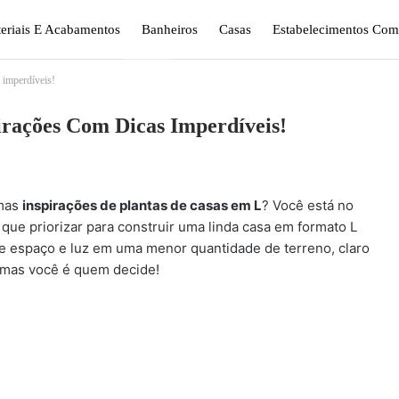
eriais E Acabamentos
Banheiros
Casas
Estabelecimentos Come
 imperdíveis!
gismo E Jardinagem
Plantas
Quarto
Sala
irações Com Dicas Imperdíveis!
umas
inspirações de plantas de casas em L
? Você está no
 que priorizar para construir uma linda casa em formato L
e espaço e luz em uma menor quantidade de terreno, claro
 mas você é quem decide!