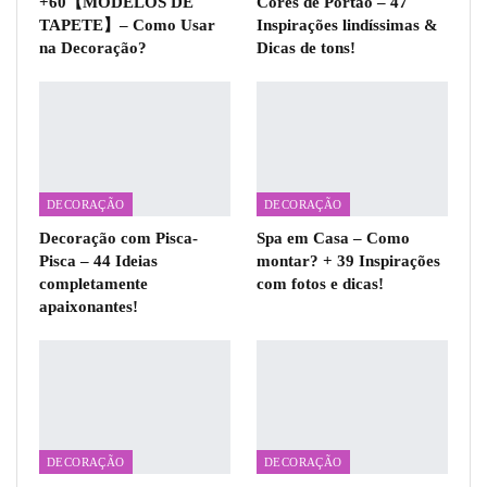
+60【MODELOS DE
Cores de Portão – 47
TAPETE】– Como Usar
Inspirações lindíssimas &
na Decoração?
Dicas de tons!
DECORAÇÃO
DECORAÇÃO
Decoração com Pisca-
Spa em Casa – Como
Pisca – 44 Ideias
montar? + 39 Inspirações
completamente
com fotos e dicas!
apaixonantes!
DECORAÇÃO
DECORAÇÃO