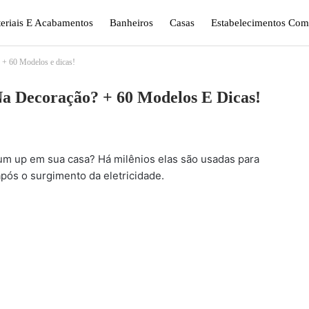
eriais E Acabamentos
Banheiros
Casas
Estabelecimentos Come
 + 60 Modelos e dicas!
gismo E Jardinagem
Plantas
Quarto
Sala
Na Decoração? + 60 Modelos E Dicas!
um up em sua casa? Há milênios elas são usadas para
pós o surgimento da eletricidade.