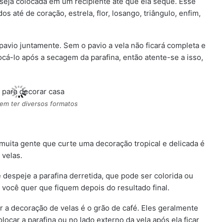
a seja colocada em um recipiente até que ela seque. Esse
s até de coração, estrela, flor, losango, triângulo, enfim,
pavio juntamente. Sem o pavio a vela não ficará completa e
ocá-lo após a secagem da parafina, então atente-se a isso,
em ter diversos formatos
uita gente que curte uma decoração tropical e delicada é
 velas.
 despeje a parafina derretida, que pode ser colorida ou
e você quer que fiquem depois do resultado final.
r a decoração de velas é o grão de café. Eles geralmente
ocar a parafina ou no lado externo da vela após ela ficar