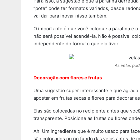
Para isso, a sugestão é que a parafina derretid
“pote” pode ter formatos variados, desde redondo
vai dar para inovar nisso também.
O importante é que você coloque a parafina e o 
não será possível acendê-la. Não é possível col
independente do formato que ela tiver.
As velas pod
Decoração com flores e frutas
Uma sugestão super interessante e que agrada m
apostar em frutas secas e flores para decorar as
Elas são colocadas no recipiente antes que você
transparente. Posicione as frutas ou flores ond
Ah! Um ingrediente que é muito usado para faze
são colocados ou no fundo das velas antes de col