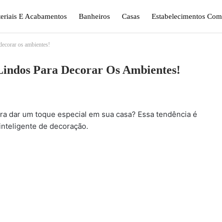
eriais E Acabamentos
Banheiros
Casas
Estabelecimentos Come
decorar os ambientes!
gismo E Jardinagem
Plantas
Quarto
Sala
 Lindos Para Decorar Os Ambientes!
ra dar um toque especial em sua casa? Essa tendência é
inteligente de decoração.