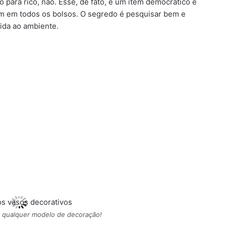
para rico, não. Esse, de fato, é um item democrático e
m em todos os bolsos. O segredo é pesquisar bem e
ida ao ambiente.
 qualquer modelo de decoração!