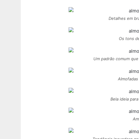
Detalhes em br
Os tons d
Um padrão comum que j
Almofadas
Bela ideia par
Ama