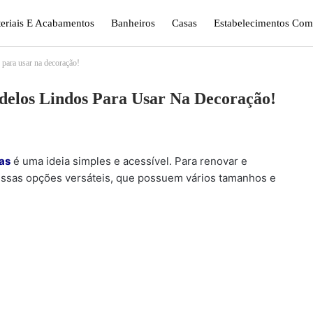
eriais E Acabamentos
Banheiros
Casas
Estabelecimentos Come
para usar na decoração!
gismo E Jardinagem
Plantas
Quarto
Sala
delos Lindos Para Usar Na Decoração!
as
é uma ideia simples e acessível. Para renovar e
 essas opções versáteis, que possuem vários tamanhos e