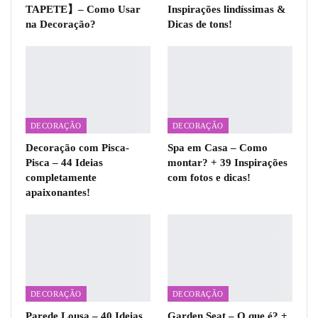
TAPETE】– Como Usar
Inspirações lindíssimas &
na Decoração?
Dicas de tons!
DECORAÇÃO
DECORAÇÃO
Decoração com Pisca-
Spa em Casa – Como
Pisca – 44 Ideias
montar? + 39 Inspirações
completamente
com fotos e dicas!
apaixonantes!
DECORAÇÃO
DECORAÇÃO
Parede Lousa – 40 Ideias
Garden Seat – O que é? +