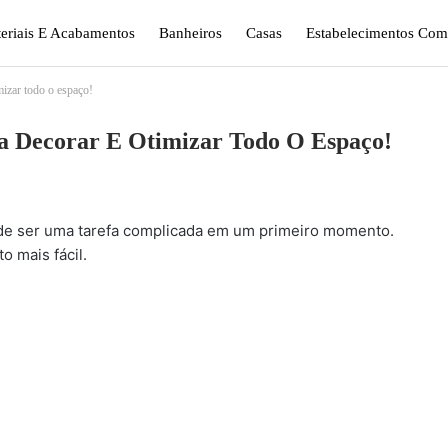
eriais E Acabamentos
Banheiros
Casas
Estabelecimentos Come
mizar todo o espaço!
gismo E Jardinagem
Plantas
Quarto
Sala
ra Decorar E Otimizar Todo O Espaço!
e ser uma tarefa complicada em um primeiro momento.
 mais fácil.