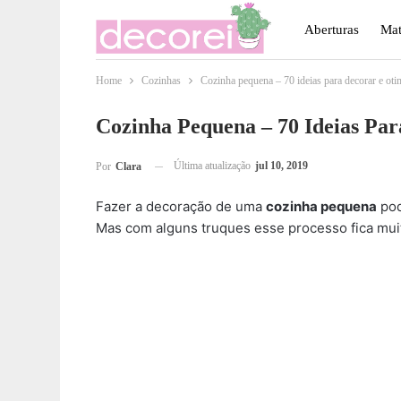
Aberturas
Mat
Home
Cozinhas
Cozinha pequena – 70 ideias para decorar e oti
Móveis
Paisa
Cozinha Pequena – 70 Ideias Pa
Última atualização
jul 10, 2019
Por
Clara
Fazer a decoração de uma
cozinha pequena
pod
Mas com alguns truques esse processo fica muito