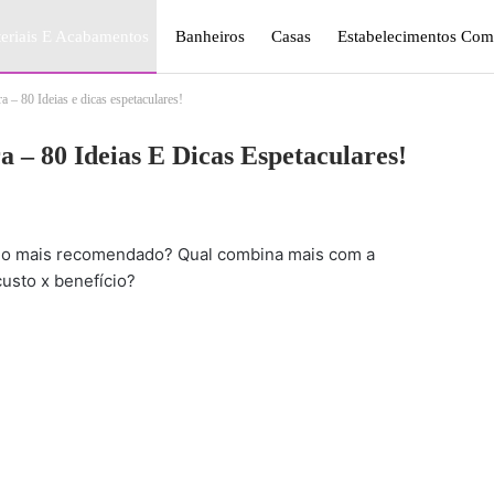
eriais E Acabamentos
Banheiros
Casas
Estabelecimentos Come
 – 80 Ideias e dicas espetaculares!
gismo E Jardinagem
Plantas
Quarto
Sala
 – 80 Ideias E Dicas Espetaculares!
o mais recomendado? Qual combina mais com a
usto x benefício?