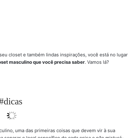
seu closet e também lindas inspirações, você está no lugar
oset masculino que você precisa saber
. Vamos lá?
#dicas
ulino, uma das primeiras coisas que devem vir à sua
ca separar o local específico de cada coisa e não misturá-