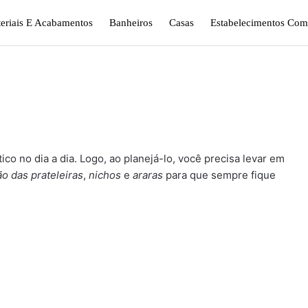
eriais E Acabamentos
Banheiros
Casas
Estabelecimentos Come
gismo E Jardinagem
Plantas
Quarto
Sala
ico no dia a dia. Logo, ao planejá-lo, você precisa levar em
ão das prateleiras
,
nichos
e
araras
para que sempre fique