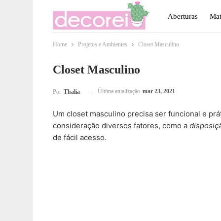
Aberturas
Mat
Home
Projetos e Ambientes
Closet Masculino
Móveis
Paisa
Closet Masculino
Última atualização
mar 23, 2021
Por
Thalia
Um closet masculino precisa ser funcional e prát
consideração diversos fatores, como a
disposiç
de fácil acesso.