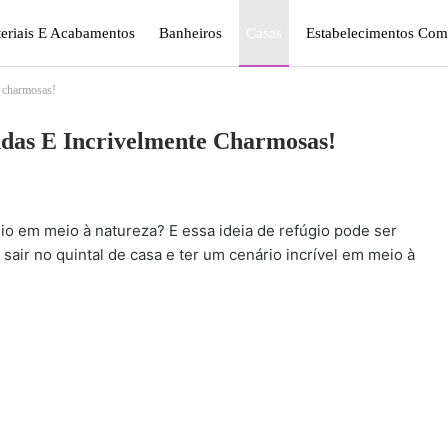
eriais E Acabamentos
Banheiros
Casas
Estabelecimentos Come
e charmosas!
gismo E Jardinagem
Plantas
Quarto
Sala
indas E Incrivelmente Charmosas!
o em meio à natureza? E essa ideia de refúgio pode ser
 sair no quintal de casa e ter um cenário incrível em meio à