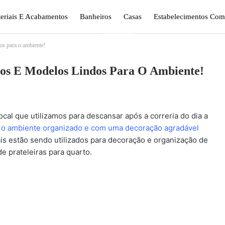
eriais E Acabamentos
Banheiros
Casas
Estabelecimentos Come
os para o ambiente!
gismo E Jardinagem
Plantas
Quarto
Sala
pos E Modelos Lindos Para O Ambiente!
ocal que utilizamos para descansar após a correria do dia a
 o ambiente organizado e com uma decoração agradável
is estão sendo utilizados para decoração e organização de
 prateleiras para quarto.