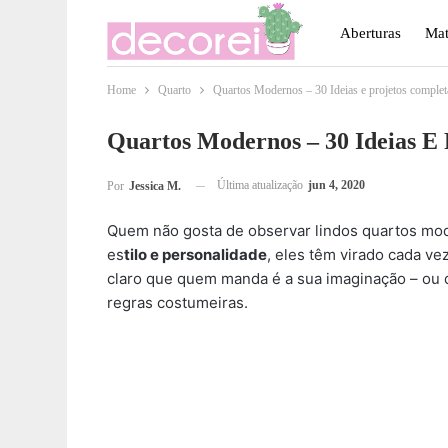
Aberturas
Mat
Home
Quarto
Quartos Modernos – 30 Ideias e projetos complet
Móveis
Paisa
Quartos Modernos – 30 Ideias E 
Última atualização
jun 4, 2020
Por
Jessica M.
Quem não gosta de observar lindos quartos mod
es
tilo e personalidade
, eles têm virado cada ve
claro que quem manda é a sua imaginação – ou d
regras costumeiras.