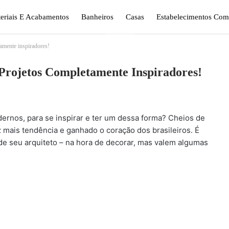
eriais E Acabamentos
Banheiros
Casas
Estabelecimentos Come
amente inspiradores!
gismo E Jardinagem
Plantas
Quarto
Sala
Projetos Completamente Inspiradores!
ernos, para se inspirar e ter um dessa forma? Cheios de
z mais tendência e ganhado o coração dos brasileiros. É
e seu arquiteto – na hora de decorar, mas valem algumas