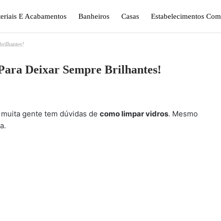
eriais E Acabamentos
Banheiros
Casas
Estabelecimentos Come
brilhantes!
gismo E Jardinagem
Plantas
Quarto
Sala
Para Deixar Sempre Brilhantes!
, muita gente tem dúvidas de
como limpar vidros
. Mesmo
a.