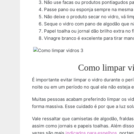
Não use facas ou produtos pontiagudos para
Passe pano ou esponja sempre na mesma d
Não deixe o produto secar no vidro, vá l
Seque o vidro com pano de algodão que nã
Papel toalha ou jornal dão brilho extra no 
Vinagre branco é excelente para tirar man
Como limpar vi
É importante evitar limpar o vidro durante o perí
noite ou em um período no qual ele não esteja 
Muitas pessoas acabam preferindo limpar os vidr
forma massiva. Esse cuidado é por que a luz so
Vale ressaltar que camisetas de algodão, fraldas
assim como jornais e papeis toalhas. Além diss
vezes são mais
indicados para espelhos
, portan