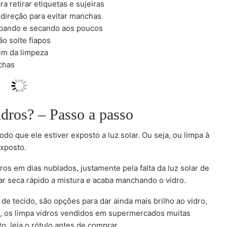
 retirar etiquetas e sujeiras
ireção para evitar manchas
impando e secando aos poucos
o solte fiapos
fim da limpeza
chas
dros? – Passo a passo
odo que ele estiver exposto a luz solar. Ou seja, ou limpa à
exposto.
os em dias nublados, justamente pela falta da luz solar de
lar seca rápido a mistura e acaba manchando o vidro.
 de tecido, são opções para dar ainda mais brilho ao vidro,
o, os limpa vidros vendidos em supermercados muitas
to, leia o rótulo antes de comprar.