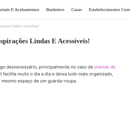
eriais E Acabamentos
Banheiros
Casas
Estabelecimentos Come
irações Lindas e Acessíveis!
gismo E Jardinagem
Plantas
Quarto
Sala
spirações Lindas E Acessíveis!
go desnecessário, principalmente no caso de
plantas de
 facilita muito o dia a dia e deixa tudo mais organizado,
o mesmo espaço de um guarda-roupa.