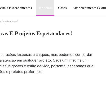
eriais E Acabamentos
Banheiros
Casas
Estabelecimentos Come
s Espetaculares!
gismo E Jardinagem
Plantas
Quarto
Sala
cas E Projetos Espetaculares!
ecorações luxuosas e chiques, mas podemos concordar
a atenção em qualquer projeto. Cada um imagina um
 seus gostos e estilo de vida, portanto, esperamos que
ões e projetos preferidos!